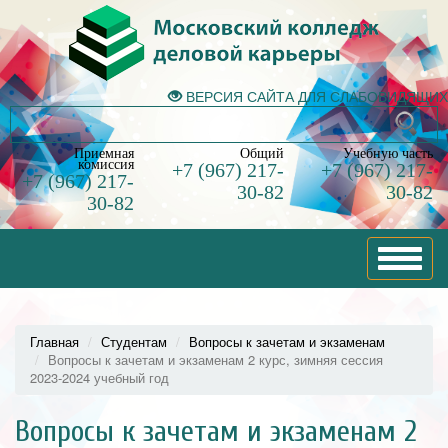
ВЕРСИЯ САЙТА ДЛЯ СЛАБОВИДЯЩИХ
Приемная
Общий
Учебную часть
комиссия
+7 (967) 217-
+7 (967) 217-
+7 (967) 217-
30-82
30-82
30-82
Toggle
navigat
Главная
Студентам
Вопросы к зачетам и экзаменам
Вопросы к зачетам и экзаменам 2 курс, зимняя сессия
2023-2024 учебный год
Вопросы к зачетам и экзаменам 2